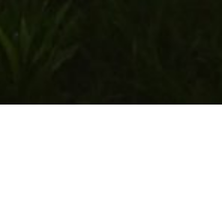
KATEGORIE:
KAROUSEL
ender Beitrag gefunden.
ach: