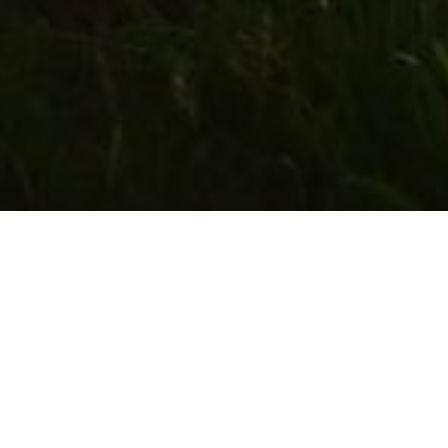
Tut mir leid, es wurde kein pass
Suchen n