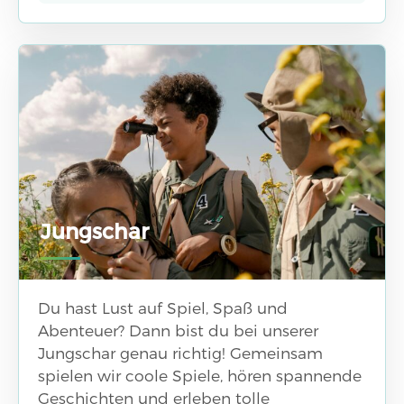
Jungschar
Du hast Lust auf Spiel, Spaß und
Abenteuer? Dann bist du bei unserer
Jungschar genau richtig! Gemeinsam
spielen wir coole Spiele, hören spannende
Geschichten und erleben tolle