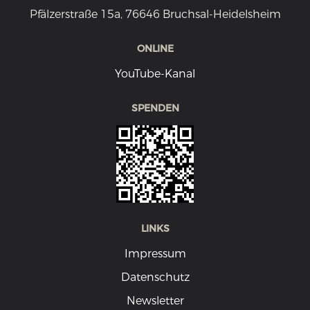
Pfälzerstraße 15a, 76646 Bruchsal-Heidelsheim
ONLINE
YouTube-Kanal
SPENDEN
LINKS
Impressum
Datenschutz
Newsletter