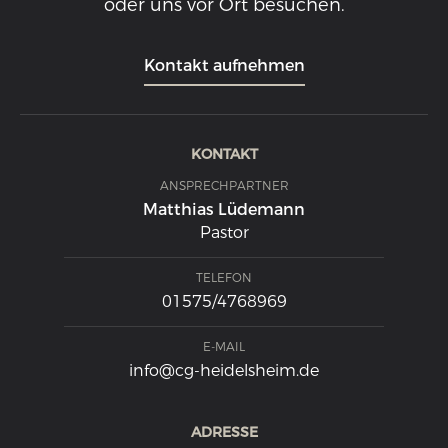
oder uns vor Ort besuchen.
Kontakt aufnehmen
KONTAKT
ANSPRECHPARTNER
Matthias Lüdemann
Pastor
TELEFON
01575/4768969
E-MAIL
info@cg-heidelsheim.de
ADRESSE