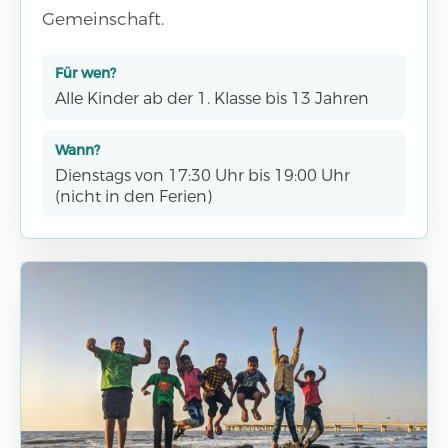
Gemeinschaft.
Für wen?
Alle Kinder ab der 1. Klasse bis 13 Jahren
Wann?
Dienstags von 17:30 Uhr bis 19:00 Uhr
(nicht in den Ferien)