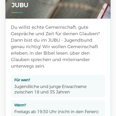
JUBU
Du willst echte Gemeinschaft, gute
Gespräche und Zeit für deinen Glauben?
Dann bist du im JUBU - Jugendbund
genau richtig! Wir wollen Gemeinschaft
erleben, in der Bibel lesen, über den
Glauben sprechen und miteinander
unterwegs sein.
Für wen?
Jugendliche und junge Erwachsene
zwischen 18 und 35 Jahren
Wann?
Freitags ab 19:30 Uhr (nicht in den Ferien)