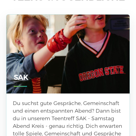
SAK
Du suchst gute Gespräche, Gemeinschaft
und einen entspannten Abend? Dann bist
du in unserem Teentreff SAK - Samstag
Abend Kreis - genau richtig. Dich erwarten
tolle Spiele, Gemeinschaft und Gespräche