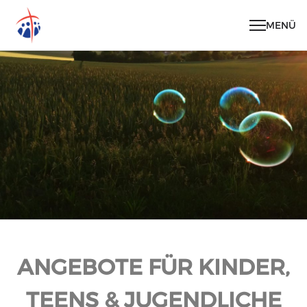
MENÜ
ANGEBOTE FÜR KINDER,
TEENS & JUGENDLICHE